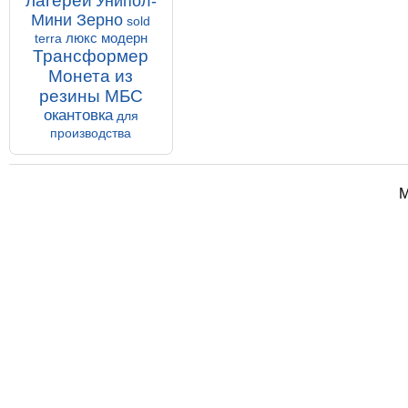
лагерей
Унипол-
Мини Зерно
sold
люкс модерн
terra
Трансформер
Монета из
резины МБС
окантовка
для
производства
М