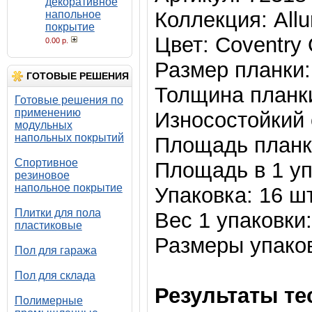
декоративное
Коллекция: Allu
напольное
покрытие
Цвет: Coventry
0.00 р.
Размер планки: 
ГОТОВЫЕ РЕШЕНИЯ
Толщина планки
Готовые решения по
применению
Износостойкий 
модульных
напольных покрытий
Площадь планки
Спортивное
Площадь в 1 уп
резиновое
напольное покрытие
Упаковка: 16 ш
Плитки для пола
Вес 1 упаковки:
пластиковые
Размеры упаков
Пол для гаража
Пол для склада
Результаты те
Полимерные