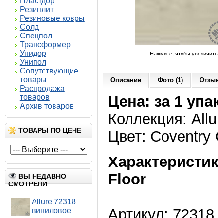
Пластдор
Резиплит
Резиновые ковры
Солд
Спецпол
Трансформер
Унидор
Нажмите, чтобы увеличить
Унипол
Сопутствующие
товары
Описание
Фото (1)
Отзыв
Распродажа
товаров
Цена: за 1 упа
Архив товаров
Коллекция: Allu
ТОВАРЫ ПО ЦЕНЕ
Цвет: Coventry
Характеристик
Floor
ВЫ НЕДАВНО
СМОТРЕЛИ
Allure 72318
Артикул: 72318
виниловое