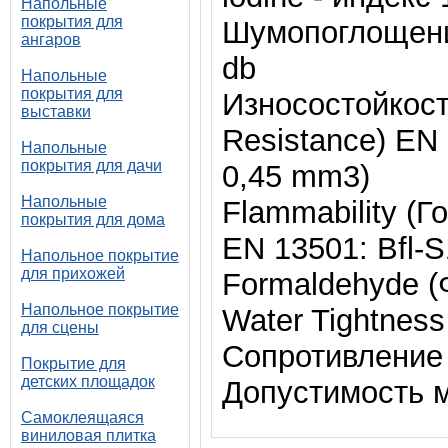
Напольные
покрытия для
Шумопоглощение
ангаров
db
Напольные
покрытия для
Износостойкост
выставки
Resistance) EN 
Напольные
покрытия для дачи
0,45 mm3)
Напольные
Flammability (Г
покрытия для дома
EN 13501: Bfl-S
Напольное покрытие
для прихожей
Formaldehyde (
Напольное покрытие
Water Tightnes
для сцены
Сопротивление 
Покрытие для
детских площадок
Допустимость м
Самоклеящаяся
виниловая плитка