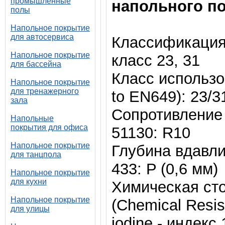
промышленные
напольного по
полы
Напольное покрытие
для автосервиса
Классификация 
Напольное покрытие
класс 23, 31
для бассейна
Класс использов
Напольное покрытие
для тренажерного
to EN649): 23/3
зала
Сопротивление 
Напольные
покрытия для офиса
51130: R10
Напольное покрытие
Глубина вдавли
для танцпола
433: P (0,6 мм)
Напольное покрытие
для кухни
Химическая сто
Напольное покрытие
(Chemical Resi
для улицы
iodine - индекс