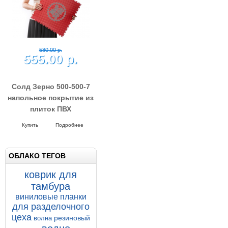
580.00 р.
555.00 р.
Солд Зерно 500-500-7
напольное покрытие из
ОБЛАКО ТЕГОВ
плиток ПВХ
Напольные покрытия SOLD GRAIN
7-500-500
коврик для
Купить
Подробнее
тамбура
виниловые планки
для разделочного
цеха
резиновый
волна