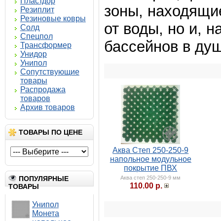
Пластдор
зоны, находящи
Резиплит
Резиновые ковры
от воды, но и, 
Солд
Спецпол
бассейнов в душ
Трансформер
Унидор
Унипол
Сопутствующие
товары
Распродажа
товаров
Архив товаров
ТОВАРЫ ПО ЦЕНЕ
Аква Степ 250-250-9
напольное модульное
покрытие ПВХ
ПОПУЛЯРНЫЕ
Аква степ 250-250-9 мм
110.00 р.
ТОВАРЫ
Унипол
Монета