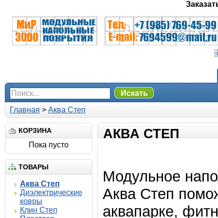
Заказат
Искать
Главная
>
Аква Степ
КОРЗИНА
АКВА СТЕП
Пока пусто
ТОВАРЫ
Модульное напо
Аква Степ
Аква Степ помож
Диэлектрические
ковры
аквапарке, фитн
Клин Степ