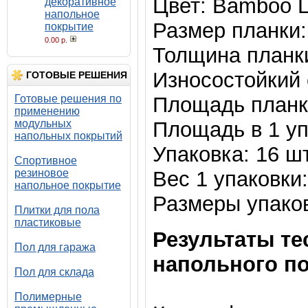
Цвет: Bamboo L
декоративное
напольное
Размер планки: 
покрытие
0.00 р.
Толщина планки
Износостойкий 
ГОТОВЫЕ РЕШЕНИЯ
Готовые решения по
Площадь планки
применению
модульных
Площадь в 1 уп
напольных покрытий
Упаковка: 16 ш
Спортивное
резиновое
Вес 1 упаковки:
напольное покрытие
Размеры упаков
Плитки для пола
пластиковые
Результаты те
Пол для гаража
напольного по
Пол для склада
Полимерные