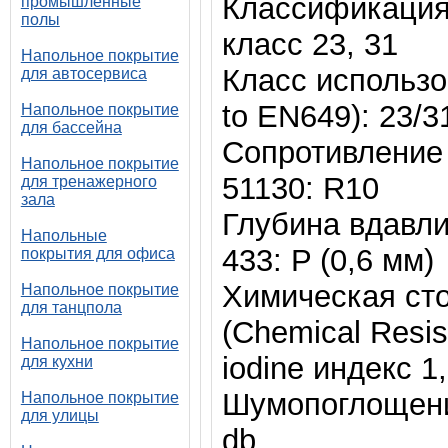
Классификация 
промышленные
полы
класс 23, 31
Напольное покрытие
Класс использов
для автосервиса
to EN649): 23/3
Напольное покрытие
для бассейна
Сопротивление 
Напольное покрытие
51130: R10
для тренажерного
зала
Глубина вдавли
Напольные
433: P (0,6 мм)
покрытия для офиса
Химическая сто
Напольное покрытие
для танцпола
(Chemical Resi
Напольное покрытие
iodine индекс 1
для кухни
Шумопоглощение
Напольное покрытие
для улицы
db