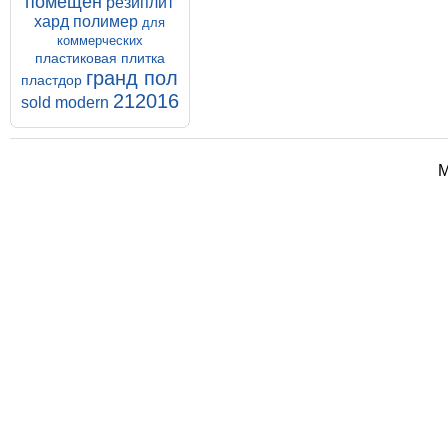
помещен
495.00 р.
резиплит
хард
полимер
для
коммерческих
пластиковая плитка
Унипол Шагрень
гранд пол
пластдор
напольное покрытие
212016
sold modern
ПВХ 7 мм
Напольное покрытие Унипол
500*500*7 мм Шагрень
Купить
Подробнее
М