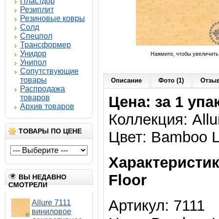
Пластдор
Резиплит
Резиновые ковры
Солд
Спецпол
Трансформер
Унидор
Нажмите, чтобы увеличить
Унипол
Сопутствующие
товары
Описание
Фото (1)
Отзыв
Распродажа
товаров
Цена: за 1 упа
Архив товаров
Коллекция: Allu
ТОВАРЫ ПО ЦЕНЕ
Цвет: Bamboo L
Характеристик
Floor
ВЫ НЕДАВНО
СМОТРЕЛИ
Артикул: 7111
Allure 7111
виниловое