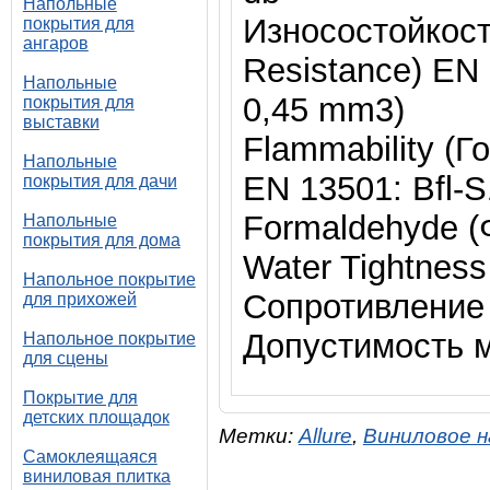
Напольные
Износостойкост
покрытия для
ангаров
Resistance) EN 
Напольные
0,45 mm3)
покрытия для
выставки
Flammability (Г
Напольные
EN 13501: Bfl-S
покрытия для дачи
Formaldehyde (
Напольные
покрытия для дома
Water Tightnes
Напольное покрытие
Сопротивление 
для прихожей
Допустимость м
Напольное покрытие
для сцены
Покрытие для
детских площадок
Метки:
Allure
,
Виниловое 
Самоклеящаяся
виниловая плитка