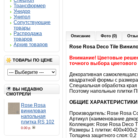
Спецпол
Трансформер
Унидор
Унипол
Сопутствующие
товары
Распродажа
Описание
Фото (0)
Отзы
товаров
Архив товаров
Rose Rosa Deco Tile Винил
Внимание! Цветовые решени
ТОВАРЫ ПО ЦЕНЕ
точного выбора цветового
Декоративная самоклеящаяся 
квадратной формы с размерам
Специальная обработка края 
ВЫ НЕДАВНО
Поэтому напольные плитки П
СМОТРЕЛИ
ОБЩИЕ ХАРАКТЕРИСТИКИ
Rose Rosa
виниловая
Производитель: Rose Rosa Co
напольная
Артикул (наименование декор
плитка RS 102
Коллекция: Rose Rosa Deco T
0.00 р.
Размеры 1 плитки: 400x400х2
Толщина защитного слоя: 0,2