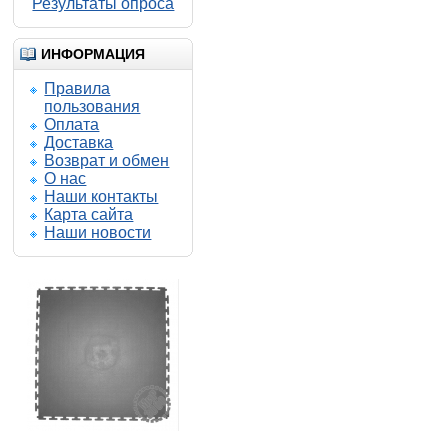
Результаты опроса
ИНФОРМАЦИЯ
Правила
пользования
Оплата
Доставка
Возврат и обмен
О нас
Наши контакты
Карта сайта
450.00 р.
Наши новости
435.00 р.
Солд Пром 500-500-5
напольное покрытие из
плиток ПВХ
Напольные покрытия SOLD PROM
5-500-500
Купить
Подробнее