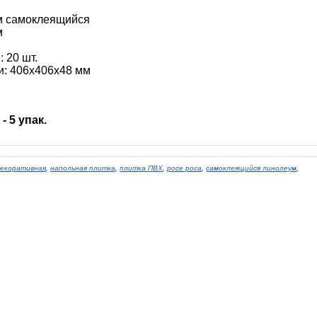
м самоклеящийся
м
 20 шт.
и: 406х406х48 мм
- 5 упак.
декоративная
,
напольная плитка
,
плитка ПВХ
,
росе роса
,
самоклеящийся линолеум
,