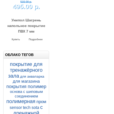
515.00 р.
495.00 р.
Унипол Шагрень
ОБЛАКО ТЕГОВ
напольное покрытие
покрытие для
ПВХ 7 мм
тренажёрного
Напольное покрытие Унипол
500*500*7 мм Шагрень
Купить
Подробнее
зала
для аквапарка
для магазина
покрытия полимер
основа с шиповым
соединением
полимерная
пром
с
sensor tech sota
дренажной