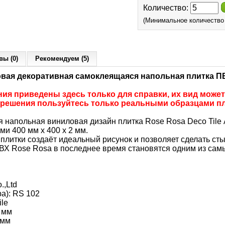
Количество:
(Минимальное количество т
вы (0)
Рекомендуем (5)
овая декоративная самоклеящаяся напольная плитка П
я приведены здесь только для справки, их вид может
 решения пользуйтесь только реальными образцами пл
напольная виниловая дизайн плитка Rose Rosa Deco Tile А
и 400 мм х 400 х 2 мм.
плитки создаёт идеальный рисунок и позволяет сделать ст
ВХ Rose Rosa в последнее время становятся одним из сам
.,Ltd
а): RS 102
ile
 мм
 мм