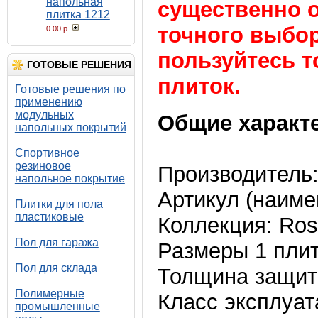
напольная
существенно о
плитка 1212
точного выбо
0.00 р.
пользуйтесь 
ГОТОВЫЕ РЕШЕНИЯ
плиток.
Готовые решения по
применению
модульных
Общие характ
напольных покрытий
Спортивное
резиновое
Производитель:
напольное покрытие
Артикул (наиме
Плитки для пола
пластиковые
Коллекция: Ros
Пол для гаража
Размеры 1 плит
Пол для склада
Толщина защитн
Полимерные
Класс эксплуат
промышленные