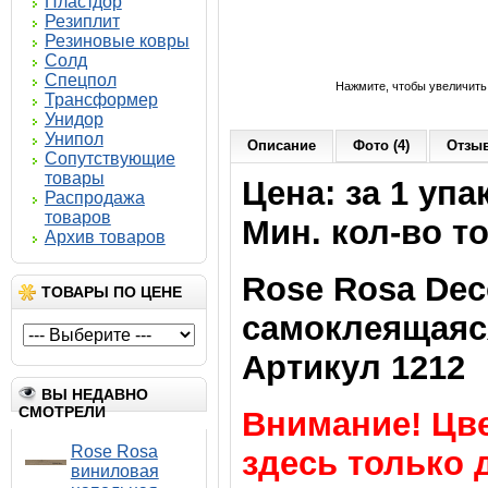
Пластдор
Резиплит
Резиновые ковры
Солд
Спецпол
Нажмите, чтобы увеличить
Трансформер
Унидор
Унипол
Описание
Фото (4)
Отзыв
Сопутствующие
товары
Цена: за 1 упа
Распродажа
товаров
Мин. кол-во то
Архив товаров
Rose Rosa Dec
ТОВАРЫ ПО ЦЕНЕ
самоклеящаяс
Артикул 1212
ВЫ НЕДАВНО
СМОТРЕЛИ
Внимание! Цв
Rose Rosa
здесь только 
виниловая