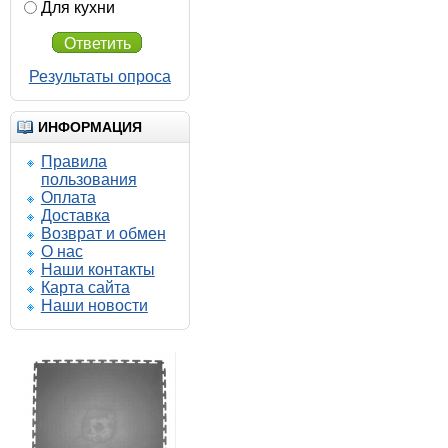
Для кухни
Ответить
Результаты опроса
ИНФОРМАЦИЯ
Правила
пользования
Оплата
Доставка
450.00 р.
Возврат и обмен
435.00 р.
О нас
Наши контакты
Карта сайта
Солд Пром 500-500-5
Наши новости
напольное покрытие из
плиток ПВХ
Напольные покрытия SOLD PROM
5-500-500
Купить
Подробнее