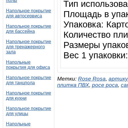
полы
Тип использов
Напольное покрытие
Площадь в упак
для автосервиса
Упаковка: Карт
Напольное покрытие
для бассейна
Количество плит
Напольное покрытие
Размеры упаков
для тренажерного
зала
Вес 1 упаковки:
Напольные
покрытия для офиса
Напольное покрытие
Метки:
Rose Rosa
,
артику
для танцпола
плитка ПВХ
,
росе роса
,
са
Напольное покрытие
для кухни
Напольное покрытие
для улицы
Напольные