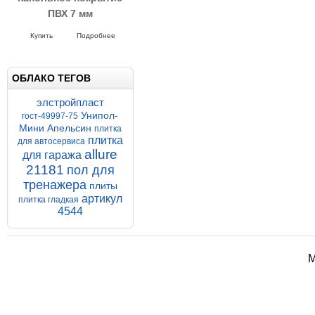
ПВХ 7 мм
Напольное покрытие Унипол
500*500*7 мм Шагрень
Купить
Подробнее
ОБЛАКО ТЕГОВ
элстройпласт
Унипол-
гост-49997-75
Мини Апельсин
плитка
плитка
для автосервиса
allure
для гаража
21181
пол для
тренажера
плиты
артикул
плитка гладкая
4544
М