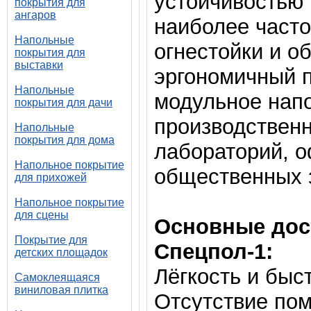
устойчивостью 
покрытия для
ангаров
наиболее часто
Напольные
огнестойки и о
покрытия для
выставки
эргономичный 
Напольные
модульное нап
покрытия для дачи
производственн
Напольные
покрытия для дома
лабораторий, о
Напольное покрытие
общественных з
для прихожей
Напольное покрытие
для сцены
Основные дос
Покрытие для
Спецпол-1:
детских площадок
Лёгкость и быс
Самоклеящаяся
виниловая плитка
Отсутствие пом