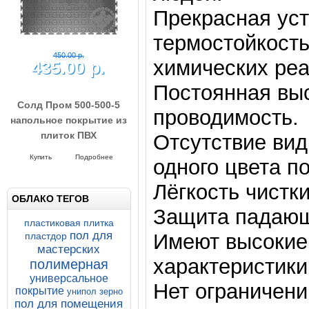
Прекрасная уст
термостойкость
химических реа
Постоянная выс
проводимость.
450.00 р.
435.00 р.
Отсутствие ви
одного цвета п
Солд Пром 500-500-5
напольное покрытие из
Лёгкость чистк
ОБЛАКО ТЕГОВ
плиток ПВХ
Защита падающ
Напольные покрытия SOLD PROM
5-500-500
Купить
Подробнее
пластиковая плитка
пол для
Имеют высокие
пластдор
мастерских
характеристики
полимерная
универсальное
Нет ограничени
покрытие
унипол зерно
пол для помещения