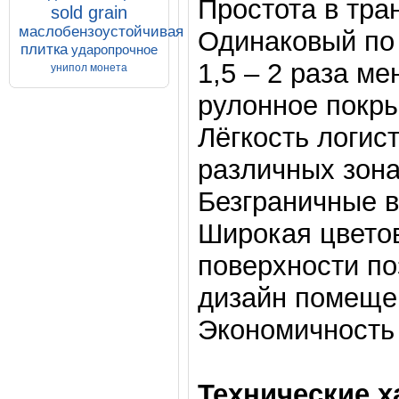
Простота в тра
sold grain
маслобензоустойчивая
Одинаковый по 
плитка
ударопрочное
1,5 – 2 раза м
унипол монета
рулонное покры
Лёгкость логис
различных зона
Безграничные в
Широкая цветов
поверхности по
дизайн помеще
Экономичность 
Технические х