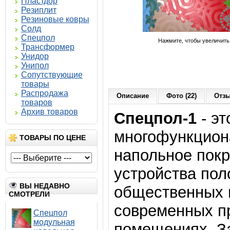
Пластдор
Резиплит
Резиновые ковры
Солд
Спецпол
Нажмите, чтобы увеличить
Трансформер
Унидор
Унипол
Сопутствующие
товары
Распродажа
Описание
Фото (22)
Отзы
товаров
Архив товаров
Спецпол-1
- эт
многофункцион
ТОВАРЫ ПО ЦЕНЕ
напольное покр
устройства пол
ВЫ НЕДАВНО
общественных и
СМОТРЕЛИ
современных п
Спецпол
модульная
помещениях. З