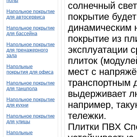
полы
солнечный свет
Напольное покрытие
покрытие будет
для автосервиса
динамическим 
Напольное покрытие
для бассейна
покрытие из пл
Напольное покрытие
эксплуатации с
для тренажерного
зала
плиток (модуле
Напольные
мест с напряж
покрытия для офиса
транспортным 
Напольное покрытие
для танцпола
выдерживает л
Напольное покрытие
например, таку
для кухни
тележки.
Напольное покрытие
для улицы
Плитки ПВХ Сп
Напольные