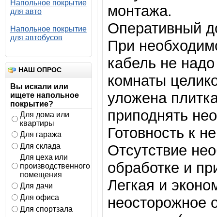
Напольное покрытие
монтажа.
для авто
Оперативный до
Напольное покрытие
для автобусов
При необходим
кабель не надо
НАШ ОПРОС
комнаты целико
Вы искали или
уложена плитка
ищете напольное
покрытие?
приподнять не
Для дома или
квартиры
Готовность к н
Для гаража
Для склада
Отсутствие нео
Для цеха или
обработке и пр
производственного
помещения
Легкая и эконо
Для дачи
Для офиса
неосторожное 
Для спортзала