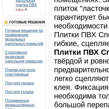
напольная
плитка ПВХ
плиток "ласточ
0.00 р.
гарантирует бы
ГОТОВЫЕ РЕШЕНИЯ
необходимости 
Готовые решения по
Плитки ПВХ Сп
применению
модульных
гибкие, сцепля
напольных покрытий
Плитки ПВХ С
Спортивное
резиновое
твёрдой и ровн
напольное покрытие
предварительно
Плитки для пола
пластиковые
легко сцепляют
Пол для гаража
клея. Фиксация
Пол для склада
необходима тол
Полимерные
большой переп
промышленные