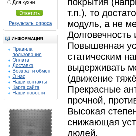
покрытия (напр
Для кухни
т.п.), то дост
Ответить
модуль, а не м
Результаты опроса
Долговечность 
ИНФОРМАЦИЯ
Повышенная ус
Правила
статическим на
пользования
Оплата
выдерживать м
Доставка
Возврат и обмен
(движение тяжё
О нас
580.00 р.
Наши контакты
555.00 р.
Прекрасные ан
Карта сайта
Наши новости
прочной, проти
Солд Зерно 500-500-7
напольное покрытие из
Высокая степен
плиток ПВХ
снижающая уст
Напольные покрытия SOLD GRAIN
7-500-500
Купить
Подробнее
людей.