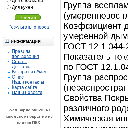
Для спортзала
Группа воспла
Для кухни
(умеренновосп
Ответить
Коэффициент д
Результаты опроса
умеренной дым
ИНФОРМАЦИЯ
ГОСТ 12.1.044-
Правила
Показатель ток
пользования
Оплата
по ГОСТ 12.1.0
Доставка
Возврат и обмен
Группа распро
О нас
Наши контакты
(нераспростра
Карта сайта
Наши новости
Свойства Покры
различного род
Химическая ине