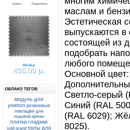
многим химичес
маслам и бензи
Эстетическая 
580.00 р.
выпускаются в 
555.00 р.
состоящей из д
Солд Зерно 500-500-7
подобрать напо
напольное покрытие из
любого помеще
плиток ПВХ
Напольные покрытия SOLD GRAIN
Основной цвет:
7-500-500
Купить
Подробнее
Дополнительные
ОБЛАКО ТЕГОВ
Светло-серый (
модуль для
Синий (RAL 500
унипол
резиновые
накладки
для
(RAL 6029); Жё
ледовой арены
плитка гладкая
8025).
полы для
sold grand