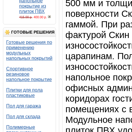
500 мм и толщи
напольное
покрытие из
поверхности Ск
плиток ПВХ
415.00 р.
400.00 р.
гаммой. При ра
ГОТОВЫЕ РЕШЕНИЯ
фактурой Скин
Готовые решения по
износостойкост
применению
модульных
царапинам. По
напольных покрытий
износостойкост
Спортивное
резиновое
напольное пок
напольное покрытие
офисных админ
Плитки для пола
пластиковые
коридорах гости
Пол для гаража
помещениях с 
Пол для склада
Модульное нап
Полимерные
плиток ПВХ удоб