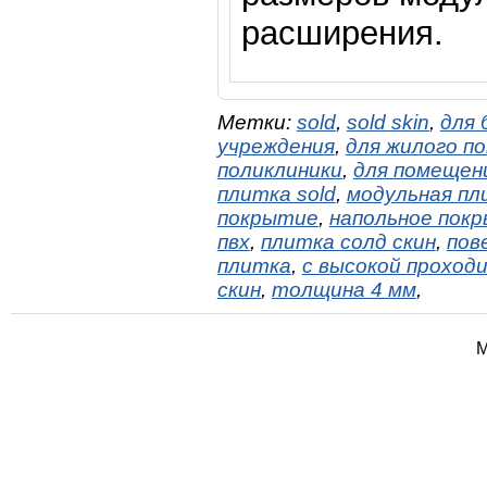
расширения.
Метки:
sold
,
sold skin
,
для 
учреждения
,
для жилого п
поликлиники
,
для помещен
плитка sold
,
модульная пл
покрытие
,
напольное пок
пвх
,
плитка солд скин
,
пов
плитка
,
с высокой прохо
скин
,
толщина 4 мм
,
М