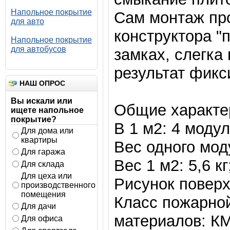
Напольное покрытие
Сам монтаж про
для авто
конструктора "
Напольное покрытие
для автобусов
замках, слегка
результат фикс
НАШ ОПРОС
Вы искали или
Общие характе
ищете напольное
покрытие?
В 1 м2: 4 модул
Для дома или
квартиры
Вес одного моду
Для гаража
Вес 1 м2: 5,6 кг
Для склада
Для цеха или
Рисунок поверхн
производственного
помещения
Класс пожарно
Для дачи
материалов: КМ
Для офиса