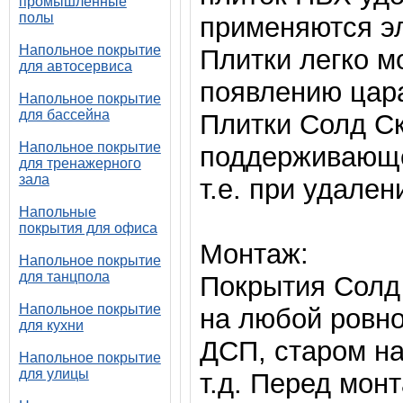
промышленные
полы
применяются э
Напольное покрытие
Плитки легко м
для автосервиса
появлению цар
Напольное покрытие
для бассейна
Плитки Солд Ск
Напольное покрытие
поддерживающе
для тренажерного
зала
т.е. при удален
Напольные
покрытия для офиса
Монтаж:
Напольное покрытие
для танцпола
Покрытия Солд
Напольное покрытие
на любой ровно
для кухни
ДСП, старом н
Напольное покрытие
для улицы
т.д. Перед мон