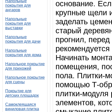
Напольные
основание. Есл
покрытия для
ангаров
крупные щели 
Напольные
заделать цеме
покрытия для
выставки
старый деревян
Напольные
прогнил, перед
покрытия для дачи
рекомендуется 
Напольные
покрытия для дома
Начинать монта
Напольное покрытие
помещения, по
для прихожей
пола. Плитки-м
Напольное покрытие
для сцены
помощью Т-обр
Покрытие для
плитки-модуля 
детских площадок
элементов, кот
Самоклеящаяся
виниловая плитка
смыкание плит