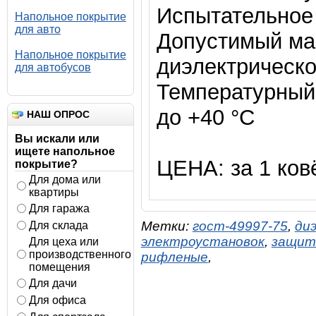
Испытательное 
Напольное покрытие
для авто
Допустимый мак
Напольное покрытие
диэлектрическо
для автобусов
Температурный 
до +40 °С
НАШ ОПРОС
Вы искали или
ищете напольное
ЦЕНА: за 1 ковё
покрытие?
Для дома или
квартиры
Для гаража
Метки:
гост-49997-75
,
ди
Для склада
электроустановок
,
защит
Для цеха или
производственного
рифленые
,
помещения
Для дачи
Для офиса