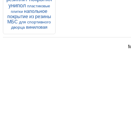
Унипол Шагрень
унипол
пластиковые
напольное покрытие
напольное
плитки
ПВХ 7 мм
покрытие из резины
Напольное покрытие Унипол
МБС
для спортивного
500*500*7 мм Шагрень
Купить
Подробнее
виниловая
дворца
М