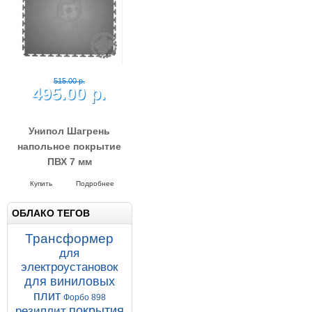
450.00 р.
435.00 р.
Солд Пром 500-500-5
напольное покрытие из
плиток ПВХ
Напольные покрытия SOLD PROM
5-500-500
Купить
Подробнее
ОБЛАКО ТЕГОВ
Трансформер
для
электроустановок
515.00 р.
495.00 р.
для виниловых
плит
Форбо 898
покрытия
резиплит