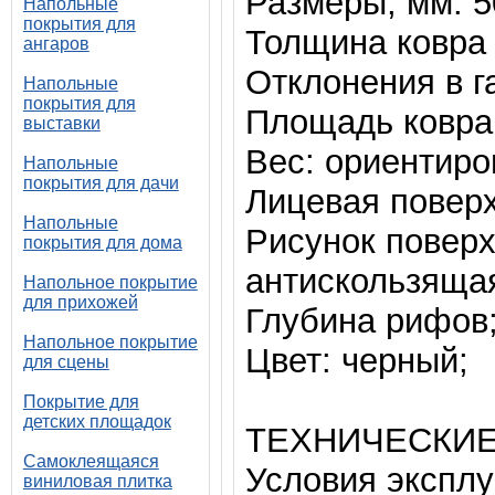
Размеры, мм: 
Напольные
покрытия для
Толщина ковра 
ангаров
Отклонения в г
Напольные
покрытия для
Площадь ковра 
выставки
Вес: ориентиров
Напольные
покрытия для дачи
Лицевая поверх
Напольные
Рисунок поверх
покрытия для дома
антискользяща
Напольное покрытие
для прихожей
Глубина рифов;
Напольное покрытие
Цвет: черный;
для сцены
Покрытие для
детских площадок
ТЕХНИЧЕСКИЕ
Самоклеящаяся
Условия эксплу
виниловая плитка