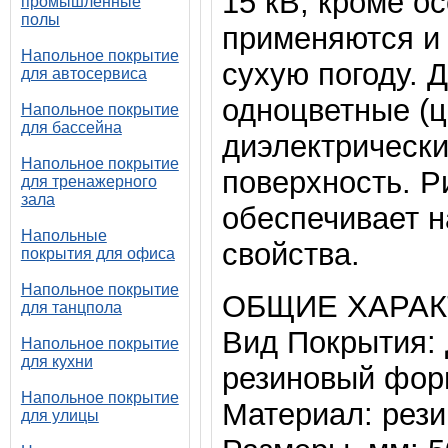
15 кВ, кроме о
промышленные
полы
применяются и 
Напольное покрытие
сухую погоду. 
для автосервиса
одноцветные (ц
Напольное покрытие
для бассейна
диэлектрическ
Напольное покрытие
поверхность. 
для тренажерного
зала
обеспечивает 
Напольные
свойства.
покрытия для офиса
Напольное покрытие
ОБЩИЕ ХАРАК
для танцпола
Вид Покрытия: 
Напольное покрытие
для кухни
резиновый фор
Напольное покрытие
Материал: рези
для улицы