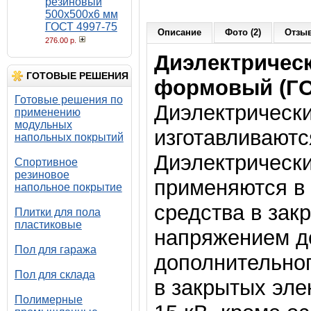
резиновый
500х500х6 мм
ГОСТ 4997-75
Описание
Фото (2)
Отзыв
276.00 р.
Диэлектрическ
ГОТОВЫЕ РЕШЕНИЯ
формовый (ГОС
Готовые решения по
Диэлектрически
применению
модульных
изготавливают
напольных покрытий
Диэлектрически
Спортивное
резиновое
применяются в 
напольное покрытие
средства в зак
Плитки для пола
пластиковые
напряжением до
Пол для гаража
дополнительног
Пол для склада
в закрытых эле
Полимерные