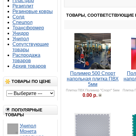
Пластдор
Резиплит
Резиновые ковры
ТОВАРЫ, СООТВЕТСТВУЮЩИЕ 
Солд
Спецпол
Трансформер
Унидор
Унипол
Сопутствующие
товары
Распродажа
товаров
Архив товаров
Полимер 500 Спорт
Пол
напольная плитка ПВХ
напо
ТОВАРЫ ПО ЦЕНЕ
5мм
Плитка ПВХ Полимер "Спорт" 5мм
Плитка 
0.00 р.
ПОПУЛЯРНЫЕ
ТОВАРЫ
Унипол
Монета