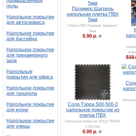
промышленные
полы
Полимер Шагрень
напольная плитка ПВХ
Напольное покрытие
5мм
для автосервиса
Плитка ПВХ Полимер "Шагрень"
5мм
Напольное покрытие
нап
0.00 р.
для бассейна
Напол
Напольное покрытие
Унип
для тренажерного
515.
зала
Напольные
покрытия для офиса
Солд
Напольное покрытие
напол
для танцпола
Напольн
Напольное покрытие
Солд Тэрра 500-500-3
для кухни
напольное покрытие из
плиток ПВХ
Напольное покрытие
Напольное покрытие SOLD TERRA
для улицы
3-500-500
0.00 р.