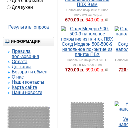
Для спортзала
ПВХ 9 мм
Для кухни
Напольное покрытие Унипол
500*500*9 мм Зерно
Ответить
670.00 р.
640.00 р.
Результаты опроса
ИНФОРМАЦИЯ
Солд Модерн 500-500-9
Солд
напольное покрытие из
напол
Правила
плиток ПВХ
пользования
Напольные покрытия SOLD
Напольн
Оплата
MODERN 9-500-500
Доставка
720.00 р.
690.00 р.
720.
Возврат и обмен
О нас
Наши контакты
Карта сайта
Наши новости
У
нап