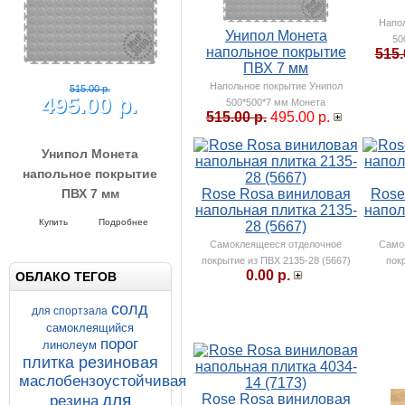
Напо
Унипол Монета
50
напольное покрытие
515.
ПВХ 7 мм
Напольное покрытие Унипол
515.00 р.
495.00 р.
500*500*7 мм Монета
515.00 р.
495.00 р.
Унипол Монета
напольное покрытие
ПВХ 7 мм
Rose Rosa виниловая
Rose
напольная плитка 2135-
напол
Напольное покрытие Унипол
500*500*7 мм Монета
Купить
Подробнее
28 (5667)
Самоклеящееся отделочное
Само
покрытие из ПВХ 2135-28 (5667)
пок
0.00 р.
ОБЛАКО ТЕГОВ
cолд
для спортзала
самоклеящийся
порог
линолеум
плитка резиновая
маслобензоустойчивая
для
Rose Rosa виниловая
резина