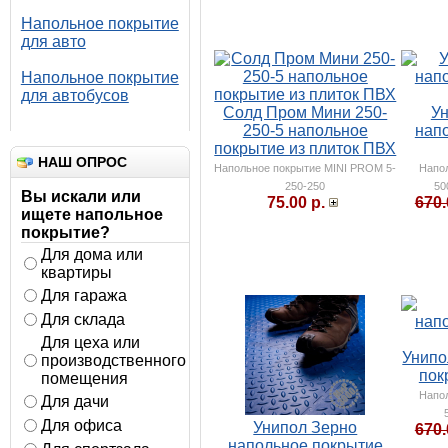
Напольное покрытие
для авто
Напольное покрытие
для автобусов
Солд Пром Мини 250-
У
250-5 напольное
нап
покрытие из плиток ПВХ
НАШ ОПРОС
Напольное покрытие MINI PROM 5-
Напо
250-250
50
Вы искали или
75.00 р.
670.
ищете напольное
покрытие?
Для дома или
квартиры
Для гаража
Для склада
Для цеха или
Унипо
производственного
пок
помещения
Напо
Для дачи
Для офиса
Унипол Зерно
670.
напольное покрытие