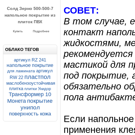
резиновое напольное
СОВЕТ:
покрытие
Напольное покрытие
В том случае, 
Трансформер 16 мм
Купить
Подробнее
контакт наполь
жидкостями, м
ОБЛАКО ТЕГОВ
рекомендуется
артикул RZ 241
мастикой для п
напольное покрытие
артикул
для ламината
под покрытие, 
пластпол
RW 22
маслобензоустойчивая
обязательно о
580.00 р.
555.00 р.
плитка
плитки Унидор
Трансформер 10
пола антибакт
покрытие
Монета
Солд Зерно 500-500-7
унипол
напольное покрытие из
поверхность кожа
Если напольное
плиток ПВХ
Напольные покрытия SOLD GRAIN
применения клея
7-500-500
Купить
Подробнее