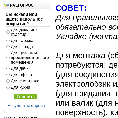
НАШ ОПРОС
СОВЕТ:
Вы искали или
Для правильног
ищете напольное
покрытие?
обязательно во
Для дома или
Укладке (монта
квартиры
Для гаража
Для склада
Для цеха или
Для монтажа (сб
производственного
помещения
потребуются: де
Для дачи
(для соединения
Для офиса
Для спортзала
электролобзик 
Для кухни
(для придания п
Ответить
или валик (для 
Результаты опроса
поверхность), к