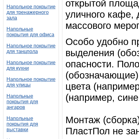
открытой площад
Напольное покрытие
уличного кафе,
для тренажерного
зала
массового мероп
Напольные
покрытия для офиса
Особо удобно п
Напольное покрытие
выделения (обо
для танцпола
опасности. Пол
Напольное покрытие
для кухни
(обозначающие)
Напольное покрытие
цвета (например
для улицы
(например, сине
Напольные
покрытия для
ангаров
Монтаж (сборка
Напольные
покрытия для
ПластПол не за
выставки