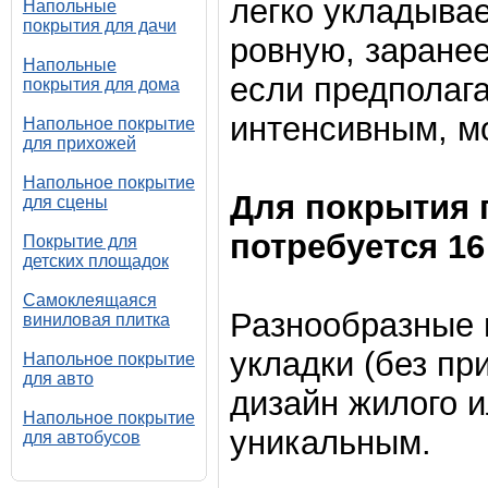
легко укладывае
Напольные
покрытия для дачи
ровную, заранее
Напольные
если предполаг
покрытия для дома
интенсивным, мо
Напольное покрытие
для прихожей
Напольное покрытие
Для покрытия 
для сцены
потребуется 16
Покрытие для
детских площадок
Самоклеящаяся
Разнообразные 
виниловая плитка
укладки (без пр
Напольное покрытие
для авто
дизайн жилого 
Напольное покрытие
уникальным.
для автобусов