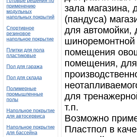
Готовые решения по
зала магазина, 
применению
модульных
(пандуса) магаз
напольных покрытий
для автомойки, 
Спортивное
резиновое
шиноремонтной 
напольное покрытие
помещения овощ
Плитки для пола
пластиковые
помещения, для
Пол для гаража
производственн
Пол для склада
неотапливаемого
Полимерные
для тренажерно
промышленные
полы
т.п.
Напольное покрытие
Возможно приме
для автосервиса
Пластпол в каче
Напольное покрытие
для бассейна