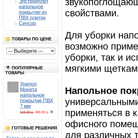
звукопоглощаю
Элстройплит
напольное
свойствами.
покрытие из
ПВХ плиток
Сенсор
Для уборки нап
ТОВАРЫ ПО ЦЕНЕ
возможно приме
уборки, так и 
мягкими щеткам
ПОПУЛЯРНЫЕ
ТОВАРЫ
Унипол
Напольное пок
Монета
напольное
универсальными
покрытие ПВХ
7 мм
применяться в к
515.00 р.
495.00 р.
офисного помещ
ГОТОВЫЕ РЕШЕНИЯ
для различных т