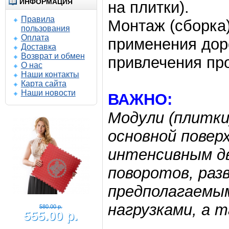
ИНФОРМАЦИЯ
на плитки).
Правила
Монтаж (сборка)
пользования
Оплата
применения дор
Доставка
Возврат и обмен
привлечения пр
О нас
Наши контакты
Карта сайта
Наши новости
ВАЖНО:
Модули (плитки
основной повер
интенсивным дв
поворотов, раз
предполагаемы
640.00 р.
585.00 р.
нагрузками, а 
Трансформер 16 Зерно