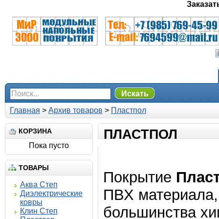
Заказат
Искать
Главная
>
Архив товаров
>
Пластпол
КОРЗИНА
ПЛАСТПОЛ
Пока пусто
ТОВАРЫ
Покрытие
Плас
Аква Степ
ПВХ материала,
Диэлектрические
ковры
большинства хим
Клин Степ