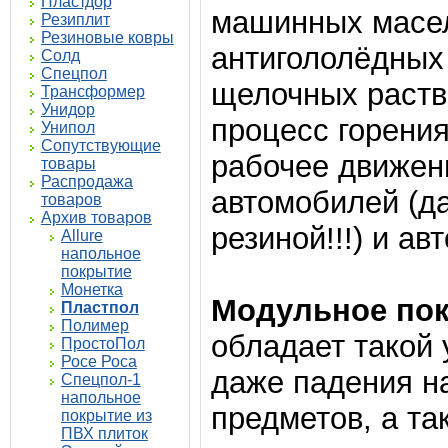
Пластдор
машинных масел
Резиплит
Резиновые ковры
антигололёдных
Солд
Спецпол
щелочных раств
Трансформер
Унидор
процесс горени
Унипол
Сопутствующие
рабочее движен
товары
Распродажа
автомобилей (д
товаров
Архив товаров
резиной!!!) и ав
Allure
напольное
покрытие
Монетка
Модульное по
Пластпол
Полимер
обладает такой 
ПростоПол
Росе Роса
даже падения на
Спецпол-1
напольное
предметов, а т
покрытие из
ПВХ плиток