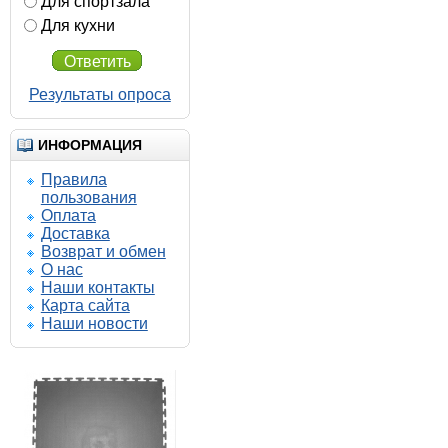
Для спортзала
Для кухни
Ответить
Результаты опроса
ИНФОРМАЦИЯ
Правила
пользования
Оплата
Доставка
Возврат и обмен
О нас
450.00 р.
Наши контакты
435.00 р.
Карта сайта
Наши новости
Солд Пром 500-500-5
напольное покрытие из
плиток ПВХ
Напольные покрытия SOLD PROM
5-500-500
Купить
Подробнее