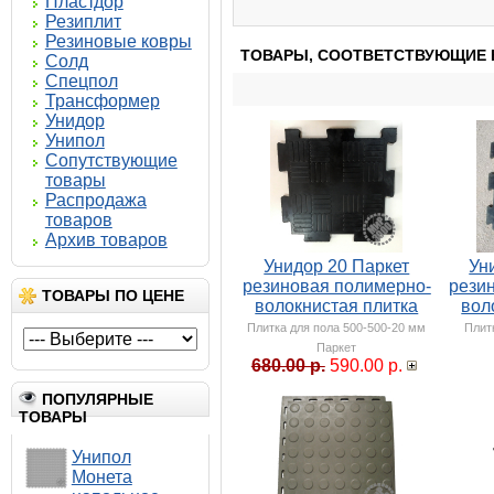
Пластдор
Резиплит
Резиновые ковры
ТОВАРЫ, СООТВЕТСТВУЮЩИЕ 
Солд
Спецпол
Трансформер
Унидор
Унипол
Сопутствующие
товары
Распродажа
товаров
Архив товаров
Унидор 20 Паркет
Ун
резиновая полимерно-
рези
ТОВАРЫ ПО ЦЕНЕ
волокнистая плитка
вол
Плитка для пола 500-500-20 мм
Плит
Паркет
680.00 р.
590.00 р.
ПОПУЛЯРНЫЕ
ТОВАРЫ
Унипол
Монета