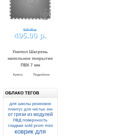
515.00 р.
495.00 р.
Унипол Шагрень
напольное покрытие
ОБЛАКО ТЕГОВ
ПВХ 7 мм
Напольное покрытие Унипол
500*500*7 мм Шагрень
Купить
Подробнее
для школы
резиновое
плинтус для чистых зон
от грязи
из модулей
пвд
поверхность
гладкая
sold prom mini
коврик для