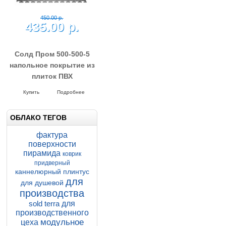
580.00 р.
555.00 р.
Солд Зерно 500-500-7
напольное покрытие из
плиток ПВХ
Напольные покрытия SOLD GRAIN
7-500-500
Купить
Подробнее
ОБЛАКО ТЕГОВ
фактура
поверхности
пирамида
коврик
придверный
каннелюрный плинтус
для
для душевой
450.00 р.
435.00 р.
производства
sold terra
для
производственного
модульное
Солд Пром 500-500-5
цеха