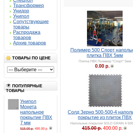
Спецпол
Трансформер
Унидор
Унипол
Сопутствующие
товары
Распродажа
товаров
Архив товаров
Полимер 500 Спорт наполь
плитка ПВХ 5мм
ТОВАРЫ ПО ЦЕНЕ
Плитка ПВХ Полимер "Спорт" 5мм
0.00 р.
ПОПУЛЯРНЫЕ
ТОВАРЫ
Унипол
Монета
напольное
Солд Зерно 500-500-4 напол
покрытие ПВХ
покрытие из плиток ПВХ
7 мм
Напольные покрытия SOLD GRAIN 4-500
415.00 р.
400.00 р.
515.00 р.
495.00 р.