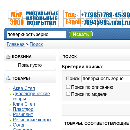
Искать
Главная
>
Поиск
КОРЗИНА
ПОИСК
Пока пусто
Критерии поиска:
ТОВАРЫ
Поиск:
Поиск по описанию
Аква Степ
Диэлектрические
Поиск по модели
ковры
Клин Степ
Пластдор
Резиплит
Резиновые ковры
ТОВАРЫ, СООТВЕТСТВУЮЩИЕ
Солд