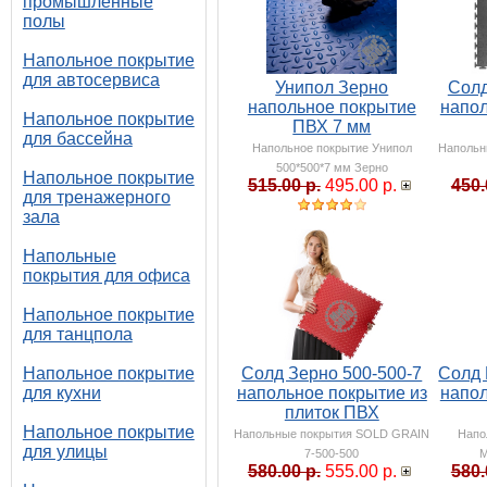
промышленные
полы
Напольное покрытие
для автосервиса
Унипол Зерно
Солд
напольное покрытие
напол
Напольное покрытие
ПВХ 7 мм
для бассейна
Напольное покрытие Унипол
Напольн
500*500*7 мм Зерно
Напольное покрытие
515.00 р.
495.00 р.
450.
для тренажерного
зала
Напольные
покрытия для офиса
Напольное покрытие
для танцпола
Напольное покрытие
Солд Зерно 500-500-7
Солд 
для кухни
напольное покрытие из
напол
плиток ПВХ
Напольное покрытие
Напольные покрытия SOLD GRAIN
Напо
для улицы
7-500-500
M
580.00 р.
555.00 р.
580.