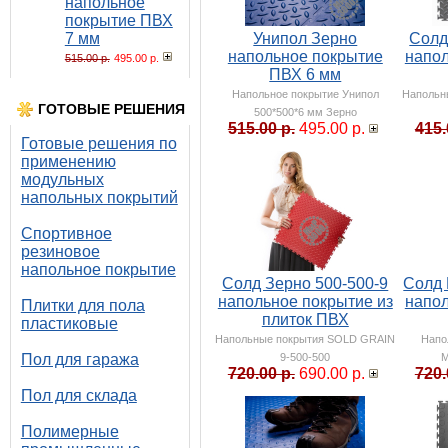
напольное
покрытие ПВХ
7 мм
Унипол Зерно
Солд
напольное покрытие
напол
515.00 р.
495.00 р.
ПВХ 6 мм
Напольное покрытие Унипол
Напольн
ГОТОВЫЕ РЕШЕНИЯ
500*500*6 мм Зерно
515.00 р.
495.00 р.
415.
Готовые решения по
применению
модульных
напольных покрытий
Спортивное
резиновое
напольное покрытие
Солд Зерно 500-500-9
Солд 
напольное покрытие из
напол
Плитки для пола
плиток ПВХ
пластиковые
Напольные покрытия SOLD GRAIN
Напо
Пол для гаража
9-500-500
M
720.00 р.
690.00 р.
720.
Пол для склада
Полимерные