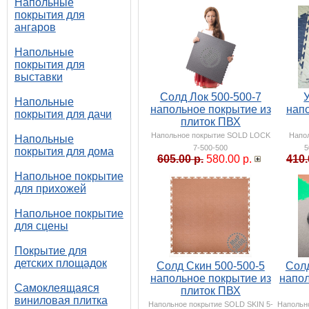
Напольные
покрытия для
ангаров
Напольные
покрытия для
выставки
Солд Лок 500-500-7
Напольные
напольное покрытие из
нап
покрытия для дачи
плиток ПВХ
Напольное покрытие SOLD LOCK
Напо
Напольные
7-500-500
5
покрытия для дома
605.00 р.
580.00 р.
410.
Напольное покрытие
для прихожей
Напольное покрытие
для сцены
Покрытие для
детских площадок
Солд Скин 500-500-5
Солд
напольное покрытие из
напол
Самоклеящаяся
плиток ПВХ
виниловая плитка
Напольное покрытие SOLD SKIN 5-
Напольн