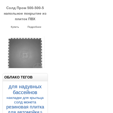
450.00 р.
435.00 р.
Солд Пром 500-500-5
напольное покрытие из
плиток ПВХ
Напольные покрытия SOLD PROM
5-500-500
Купить
Подробнее
ОБЛАКО ТЕГОВ
для надувных
бассейнов
накладки для крыльца
солд монета
резиновая плитка
для автомойки
5