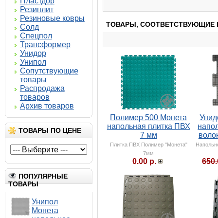
Пластдор
Резиплит
Резиновые ковры
ТОВАРЫ, СООТВЕТСТВУЮЩИЕ 
Солд
Спецпол
Трансформер
Унидор
Унипол
Сопутствующие
товары
Распродажа
товаров
Архив товаров
Полимер 500 Монета
Унид
напольная плитка ПВХ
напо
ТОВАРЫ ПО ЦЕНЕ
7 мм
воло
Плитка ПВХ Полимер "Монета"
Напольн
7мм
0.00 р.
650.
ПОПУЛЯРНЫЕ
ТОВАРЫ
Унипол
Монета