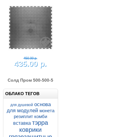
580.00 р.
555.00 р.
Солд Зерно 500-500-7
напольное покрытие из
плиток ПВХ
Напольные покрытия SOLD GRAIN
7-500-500
Купить
Подробнее
ОБЛАКО ТЕГОВ
основа
для душевой
для модулей
монета
резиплит комби
тэрра
вставка
450.00 р.
коврики
435.00 р.
грязезащитные