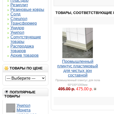
Пластдор
Резиплит
Резиновые ковры
ТОВАРЫ, СООТВЕТСТВУЮЩИЕ 
Солд
Спецпол
Трансформер
Унидор
Унипол
Сопутствующие
товары
Распродажа
товаров
Архив товаров
Промышленный
плинтус пластиковый
ТОВАРЫ ПО ЦЕНЕ
для чистых зон
составной
Промышленный плинтус для пола
60*100*1000мм
495.00 р.
475.00 р.
ПОПУЛЯРНЫЕ
ТОВАРЫ
Унипол
Монета