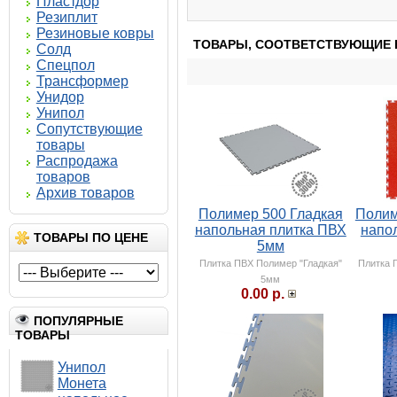
Пластдор
Резиплит
Резиновые ковры
ТОВАРЫ, СООТВЕТСТВУЮЩИЕ 
Солд
Спецпол
Трансформер
Унидор
Унипол
Сопутствующие
товары
Распродажа
товаров
Архив товаров
Полимер 500 Гладкая
Полим
напольная плитка ПВХ
напо
ТОВАРЫ ПО ЦЕНЕ
5мм
Плитка ПВХ Полимер "Гладкая"
Плитка 
5мм
0.00 р.
ПОПУЛЯРНЫЕ
ТОВАРЫ
Унипол
Монета