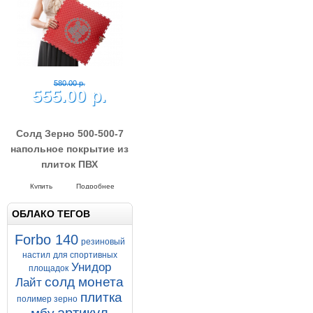
640.00 р.
585.00 р.
Трансформер 16 Зерно
резиновое напольное
покрытие
Напольное покрытие
Трансформер 16 мм
Купить
Подробнее
ОБЛАКО ТЕГОВ
Forbo 140
резиновый
настил
для спортивных
Унидор
площадок
580.00 р.
солд монета
Лайт
555.00 р.
плитка
полимер зерно