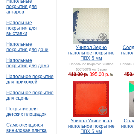
Напольные
покрытия для
ангаров
Напольные
покрытия для
выставки
Напольные
Унипол Зерно
Солд
покрытия для дачи
напольное покрытие
напол
ПВХ 5 мм
Напольные
Напольное покрытие Унипол
Напольн
покрытия для дома
500*500*5 мм Зерно
410.00 р.
395.00 р.
450.
Напольное покрытие
для прихожей
Напольное покрытие
для сцены
Покрытие для
детских площадок
Унипол Универсал
Солд
Самоклеящаяся
напольное покрытие
напол
виниловая плитка
ПВХ 5 мм