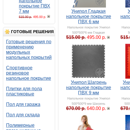
напольное
покрытие ПВХ
7 мм
Унипол Гладкая
напольное покрытие
нап
515.00 р.
495.00 р.
ПВХ 6 мм
Напольное покрытие Унипол
Напо
ГОТОВЫЕ РЕШЕНИЯ
500*500*6 мм Гладкая
5
515.00 р.
495.00 р.
515.
Готовые решения по
применению
модульных
напольных покрытий
Спортивное
резиновое
напольное покрытие
Унипол Шагрень
Ун
напольное покрытие
нап
Плитки для пола
ПВХ 9 мм
пластиковые
Напольное покрытие Унипол
Напо
Пол для гаража
500*500*9 мм Шагрень
500
670.00 р.
640.00 р.
670.
Пол для склада
Полимерные