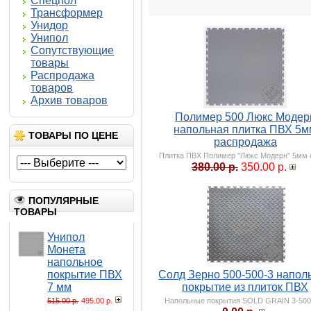
Спецпол
Трансформер
Унидор
Унипол
Сопутствующие
товары
Распродажа
товаров
Архив товаров
Полимер 500 Люкс Модер
напольная плитка ПВХ 5м
ТОВАРЫ ПО ЦЕНЕ
распродажа
Плитка ПВХ Полимер "Люкс Модерн" 5мм
380.00 р.
350.00 р.
ПОПУЛЯРНЫЕ
ТОВАРЫ
Унипол
Монета
напольное
покрытие ПВХ
Солд Зерно 500-500-3 напол
7 мм
покрытие из плиток ПВХ
515.00 р.
495.00 р.
Напольные покрытия SOLD GRAIN 3-500