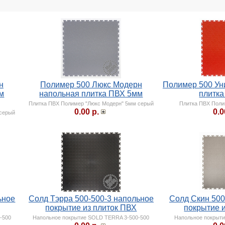
н
Полимер 500 Люкс Модерн
Полимер 500 Ун
м
напольная плитка ПВХ 5мм
плитк
Плитка ПВХ Полимер "Люкс Модерн" 5мм серый
Плитка ПВХ Поли
0.00 р.
0.0
 серый
ьное
Солд Тэрра 500-500-3 напольное
Солд Скин 500
покрытие из плиток ПВХ
покрытие 
-500
Напольное покрытие SOLD TERRA 3-500-500
Напольное покрыти