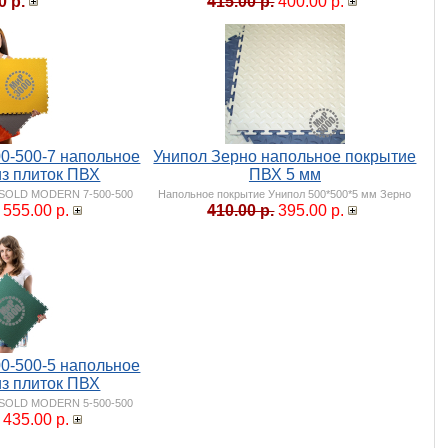
0 р.
415.00 р.
400.00 р.
0-500-7 напольное
Унипол Зерно напольное покрытие
из плиток ПВХ
ПВХ 5 мм
 SOLD MODERN 7-500-500
Напольное покрытие Унипол 500*500*5 мм Зерно
555.00 р.
410.00 р.
395.00 р.
0-500-5 напольное
из плиток ПВХ
 SOLD MODERN 5-500-500
435.00 р.