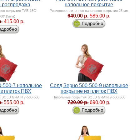
я распродажа
напольное покрытие
вое покрытие ТАБ-15С
Резиновое плиточное напольное покрытие 25 мм
640.00 р.
585.00 р.
500*15мм)
р.
415.00 р.
0-500-7 напольное
Солд Зерно 500-500-9 напольное
из плиток ПВХ
покрытие из плиток ПВХ
я SOLD GRAIN 7-500-500
Напольные покрытия SOLD GRAIN 9-500-500
р.
555.00 р.
720.00 р.
690.00 р.