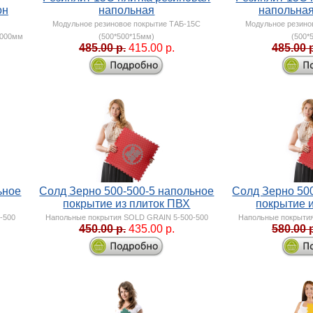
он
напольная
напольна
Модульное резиновое покрытие ТАБ-15С
Модульное резино
1000мм
(500*500*15мм)
(500*
485.00 р.
415.00 р.
485.00 
ьное
Солд Зерно 500-500-5 напольное
Солд Зерно 50
покрытие из плиток ПВХ
покрытие 
-500
Напольные покрытия SOLD GRAIN 5-500-500
Напольные покрыти
450.00 р.
435.00 р.
580.00 