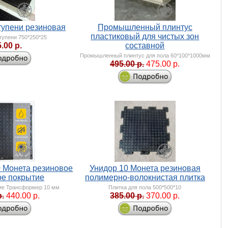
тупени резиновая
Промышленный плинтус
пластиковый для чистых зон
тупени 750*250*25
.00 р.
составной
Промышленный плинтус для пола 60*100*1000мм
495.00 р.
475.00 р.
 Монета резиновое
Унидор 10 Монета резиновая
ое покрытие
полимерно-волокнистая плитка
ие Трансформер 10 мм
Плитка для пола 500*500*10
р.
440.00 р.
385.00 р.
370.00 р.