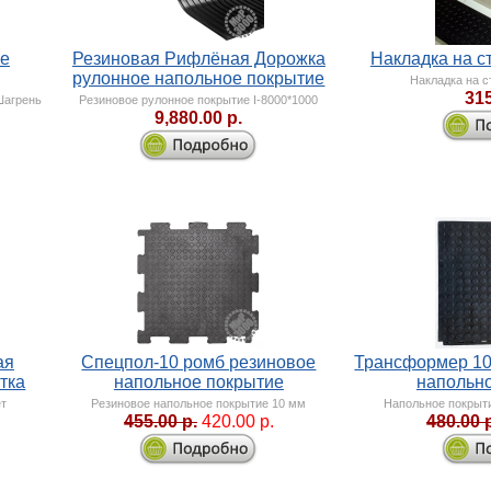
ое
Резиновая Рифлёная Дорожка
Накладка на с
рулонное напольное покрытие
Накладка на с
315
Шагрень
Резиновое рулонное покрытие I-8000*1000
9,880.00 р.
ая
Спецпол-10 ромб резиновое
Трансформер 10
тка
напольное покрытие
напольн
ет
Резиновое напольное покрытие 10 мм
Напольное покрыт
455.00 р.
420.00 р.
480.00 