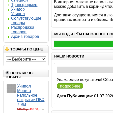
Спецпол
В интернет магазине напольных
Трансформер
можно добавить в корзину, чтоб
Унидор
Унипол
Доставка осуществляется в лю
Сопутствующие
правилах возврата и обмена В
товары
Распродажа
товаров
МЫ ПОДБЕРЁМ НАПОЛЬНОЕ ПО
Архив товаров
ТОВАРЫ ПО ЦЕНЕ
НАШИ НОВОСТИ
ПОПУЛЯРНЫЕ
ТОВАРЫ
Уважаемые покупатели! Обра
подробнее
Унипол
Монета
напольное
Дата Публикации:
01.07.202
покрытие ПВХ
7 мм
515.00 р.
495.00 р.