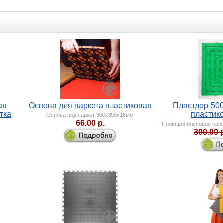
ая
Основа для паркета пластиковая
Пластдор-50
тка
пластик
Основа под паркет 300х300х16мм
66.00 р.
Полипропиленовое напо
300.00 