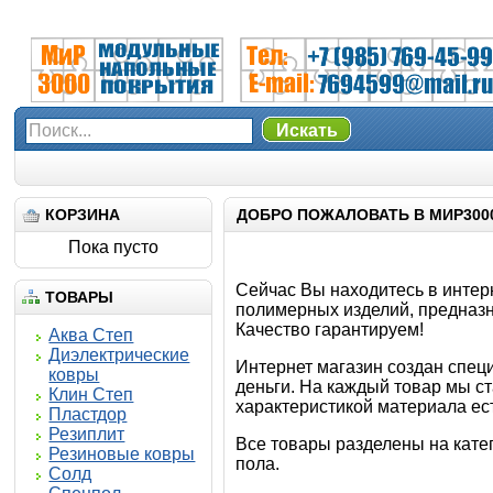
Искать
КОРЗИНА
ДОБРО ПОЖАЛОВАТЬ В МИР300
Пока пусто
Сейчас Вы находитесь в интер
ТОВАРЫ
полимерных изделий, предназн
Качество гарантируем!
Аква Степ
Диэлектрические
Интернет магазин создан спец
ковры
деньги. На каждый товар мы с
Клин Степ
характеристикой материала ес
Пластдор
Резиплит
Все товары разделены на кате
Резиновые ковры
пола.
Солд