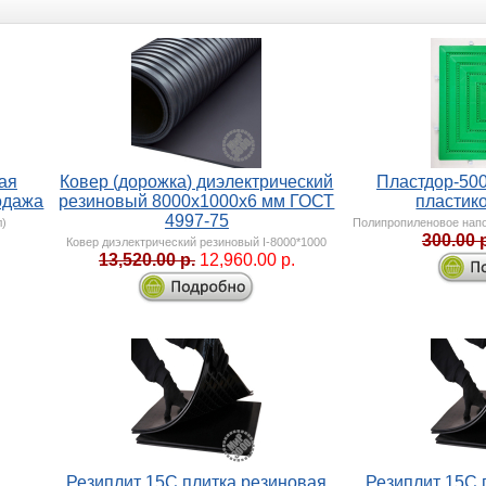
ая
Ковер (дорожка) диэлектрический
Пластдор-50
одажа
резиновый 8000х1000х6 мм ГОСТ
пластик
4997-75
л)
Полипропиленовое напо
300.00 
Ковер диэлектрический резиновый I-8000*1000
13,520.00 р.
12,960.00 р.
Резиплит 15С плитка резиновая
Резиплит 15С 