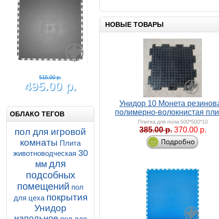
450.00 р.
435.00 р.
НОВЫЕ ТОВАРЫ
Солд Пром 500-500-5
напольное покрытие из
плиток ПВХ
Напольные покрытия SOLD PROM
5-500-500
Купить
Подробнее
Унидор 10 Монета резинов
полимерно-волокнистая пли
ОБЛАКО ТЕГОВ
Плитка для пола 500*500*10
385.00 р.
370.00 р.
пол для игровой
комнаты
Плита
30
животноводческая
для
мм
подсобных
помещений
пол
покрытия
для цеха
Унидор
напольное
пол для