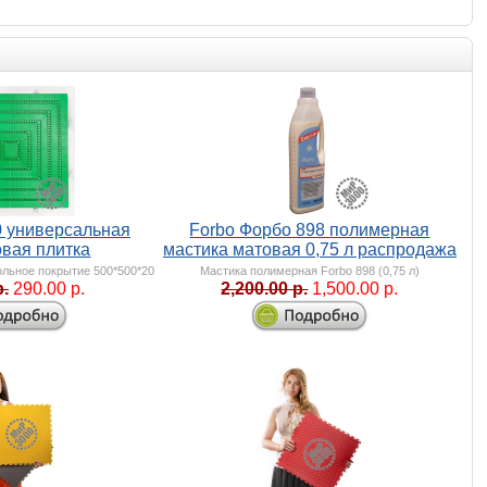
0 универсальная
Forbo Форбо 898 полимерная
овая плитка
мастика матовая 0,75 л распродажа
льное покрытие 500*500*20
Мастика полимерная Forbo 898 (0,75 л)
р.
290.00 р.
2,200.00 р.
1,500.00 р.