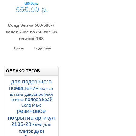
580.00 р.
555.00 р.
Солд Зерно 500-500-7
напольное покрытие из
плиток ПВХ
Напольные покрытия SOLD GRAIN
7-500-500
Купить
Подробнее
ОБЛАКО ТЕГОВ
для подсобного
помещения
квадрат
ударопрочная
вставка
полоса край
плитка
Солд Макс
резиновое
покрытие
артикул
2135-28
клей для
для
плиток