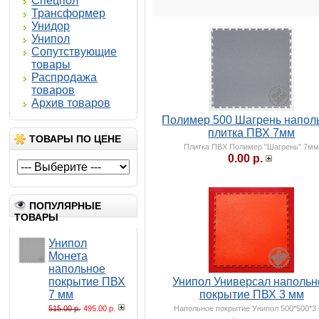
Спецпол
Трансформер
Унидор
Унипол
Сопутствующие
товары
Распродажа
товаров
Архив товаров
Полимер 500 Шагрень напол
плитка ПВХ 7мм
ТОВАРЫ ПО ЦЕНЕ
Плитка ПВХ Полимер "Шагрень" 7м
0.00 р.
ПОПУЛЯРНЫЕ
ТОВАРЫ
Унипол
Монета
напольное
покрытие ПВХ
Унипол Универсал напольн
7 мм
покрытие ПВХ 3 мм
515.00 р.
495.00 р.
Напольное покрытие Унипол 500*500*3