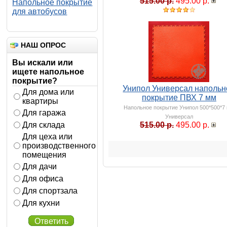
515.00 р.
495.00 р.
Напольное покрытие
для автобусов
НАШ ОПРОС
Вы искали или
ищете напольное
покрытие?
Унипол Универсал напольн
Для дома или
покрытие ПВХ 7 мм
квартиры
Напольное покрытие Унипол 500*500*7
Для гаража
Универсал
Для склада
515.00 р.
495.00 р.
Для цеха или
производственного
помещения
Для дачи
Для офиса
Для спортзала
Для кухни
Ответить