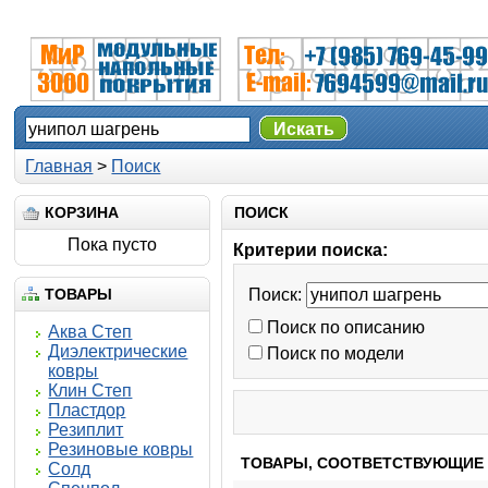
Искать
Главная
>
Поиск
КОРЗИНА
ПОИСК
Пока пусто
Критерии поиска:
ТОВАРЫ
Поиск:
Поиск по описанию
Аква Степ
Диэлектрические
Поиск по модели
ковры
Клин Степ
Пластдор
Резиплит
Резиновые ковры
ТОВАРЫ, СООТВЕТСТВУЮЩИЕ
Солд