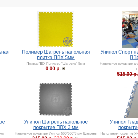
ьная
Полимер Шагрень напольная
Унипол Спорт н
плитка ПВХ 5мм
ПВ
м
Плитка ПВХ Полимер "Шагрень" 5мм
Напольное покрытие дл
0.00 р.
515.00 р.
ое
Унипол Шагрень напольное
Унипол Гла
покрытие ПВХ 3 мм
покрыти
 мм
Напольное покрытие Унипол 500*500*3 мм Шагрень
Напольное покрытие Ун