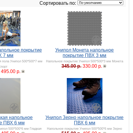
Сортировать по:
апольное покрытие
Унипол Монета напольное
Х 7 мм
покрытие ПВХ 3 мм
я пола Унипол 500*500*7 мм
Напольное покрытие Унипол 500*500*3 мм Монета
345.00 р.
330.00 р.
Спорт
495.00 р.
дкая напольное
Унипол Зерно напольное покрытие
е ПВХ 6 мм
ПВХ 6 мм
ипол 500*500*6 мм Гладкая
Напольное покрытие Унипол 500*500*6 мм Зерно