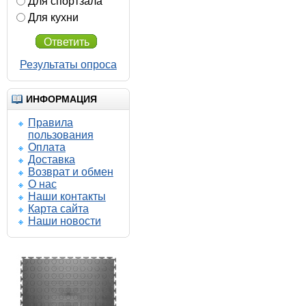
Для спортзала
Для кухни
Ответить
Результаты опроса
ИНФОРМАЦИЯ
Правила
пользования
Оплата
580.00 р.
555.00 р.
Доставка
Возврат и обмен
О нас
Наши контакты
Солд Зерно 500-500-7
Карта сайта
напольное покрытие из
Наши новости
плиток ПВХ
Напольные покрытия SOLD GRAIN
7-500-500
Купить
Подробнее