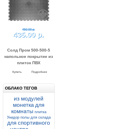
Солд Зерно 500-500-7
напольное покрытие из
плиток ПВХ
Напольные покрытия SOLD GRAIN
7-500-500
Купить
Подробнее
ОБЛАКО ТЕГОВ
450.00 р.
из модулей
435.00 р.
монетка
для
комнаты
плитка
Солд Пром 500-500-5
Унидор
полы для склада
для спортивного
напольное покрытие из