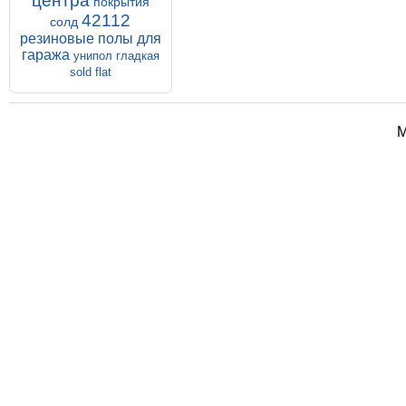
центра
плиток ПВХ
покрытия
42112
Напольные покрытия SOLD PROM
солд
5-500-500
Купить
Подробнее
резиновые полы для
гаража
унипол гладкая
sold flat
М