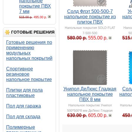
напольное
покрытие ПВХ
7 мм
Солд Флэт 500-500-7
У
напольное покрытие из
нап
515.00 р.
495.00 р.
плиток ПВХ
Напольные покрытия SOLD FLAT
Напо
ГОТОВЫЕ РЕШЕНИЯ
7-500-500
50
580.00 р.
555.00 р.
515.
Готовые решения по
применению
модульных
напольных покрытий
Спортивное
резиновое
напольное покрытие
Унипол ДеЛюкс Гладкая
Солд
Плитки для пола
напольное покрытие
напол
пластиковые
ПВХ 8 мм
Пол для гаража
Напольное покрытие Унипол
Наполь
500*500*8 мм ДеЛюкс Гладкая
630.00 р.
605.00 р.
450.
Пол для склада
Полимерные