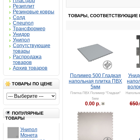
Пластдор
Резиплит
Резиновые ковры
ТОВАРЫ, СООТВЕТСТВУЮЩИЕ 
Солд
Спецпол
Трансформер
Унидор
Унипол
Сопутствующие
товары
Распродажа
товаров
Архив товаров
Полимер 500 Гладкая
Унид
напольная плитка ПВХ
напо
ТОВАРЫ ПО ЦЕНЕ
5мм
воло
Плитка ПВХ Полимер "Гладкая"
Напольн
5мм
0.00 р.
650.
ПОПУЛЯРНЫЕ
ТОВАРЫ
Унипол
Монета